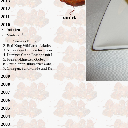
2013
2012
2011
zurück
2010
Animiert
#1
Modern
Gruß aus der Küche
Red-King Wildlachs, Jakobsmuschel und Hummerschere
Schaumige Hummerbisque mit gebratenem Flusskrebs
Hummer-Crepe-Lasagne mit Meeräsche und Thai-Spargel
Joghurt-Limetten-Sorbet
Gratinierter Hummerschwanz mit Gemüse und Gersten-Kräuter-Risotto
Orangen, Schokolade und Kokos
2009
2008
2007
2006
2005
2004
2003