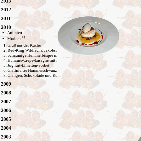
2013
2012
2011
2010
Animiert
#1
Modern
Gruß aus der Küche
Red-King Wildlachs, Jakobsmuschel und Hummerschere
Schaumige Hummerbisque mit gebratenem Flusskrebs
Hummer-Crepe-Lasagne mit Meeräsche und Thai-Spargel
Joghurt-Limetten-Sorbet
Gratinierter Hummerschwanz mit Gemüse und Gersten-Kräuter-Risotto
Orangen, Schokolade und Kokos
2009
2008
2007
2006
2005
2004
2003